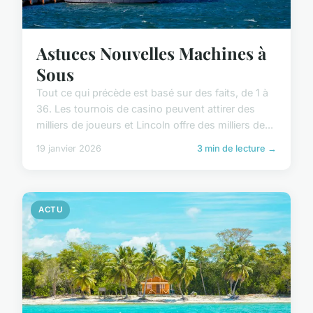
Astuces Nouvelles Machines à
Sous
Tout ce qui précède est basé sur des faits, de 1 à
36. Les tournois de casino peuvent attirer des
milliers de joueurs et Lincoln offre des milliers de...
19 janvier 2026
3 min de lecture →
ACTU