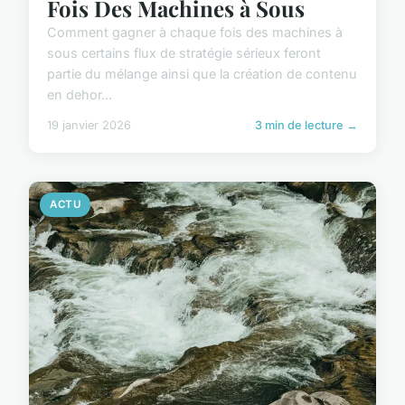
Fois Des Machines à Sous
Comment gagner à chaque fois des machines à
sous certains flux de stratégie sérieux feront
partie du mélange ainsi que la création de contenu
en dehor...
19 janvier 2026
3 min de lecture →
ACTU