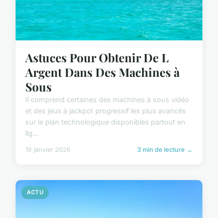
Astuces Pour Obtenir De L
Argent Dans Des Machines à
Sous
Il comprend certaines des machines à sous vidéo
et des jeux à jackpot progressif les plus avancés
sur le plan technologique disponibles partout en
lig...
19 janvier 2026
3 min de lecture →
ACTU