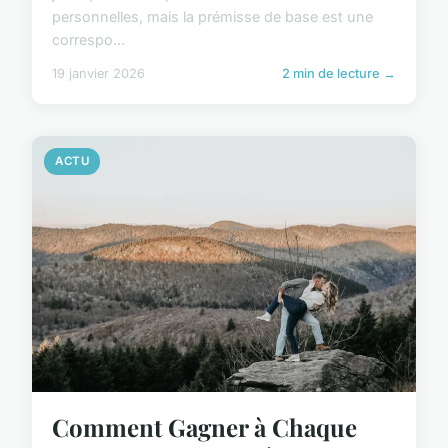
personnelles, mais la prémisse de base est une
correspo...
19 janvier 2026
2 min de lecture →
ACTU
Comment Gagner à Chaque