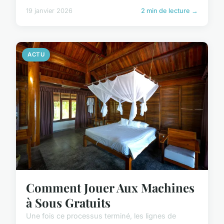
19 janvier 2026
2 min de lecture →
ACTU
Comment Jouer Aux Machines
à Sous Gratuits
Une fois ce processus terminé, les lignes de