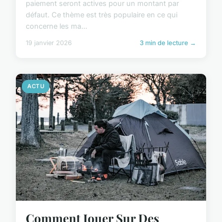
paiement seront actives pour un montant par
défaut. Ce thème est très populaire en ce qui
concerne les ma...
19 janvier 2026
3 min de lecture →
ACTU
Comment Jouer Sur Des