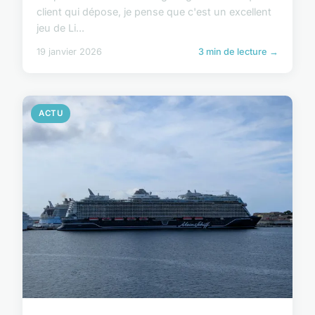
client qui dépose, je pense que c'est un excellent
jeu de Li...
19 janvier 2026
3 min de lecture →
ACTU