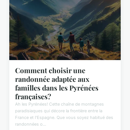
Comment choisir une
randonnée adaptée aux
familles dans les Pyrénées
françaises?
Ah les Pyrénées! Cette chaîne de montagnes
paradisiaques qui décore la frontière entre la
France et l'Espagne. Que vous soyez habitué des
randonnées o...