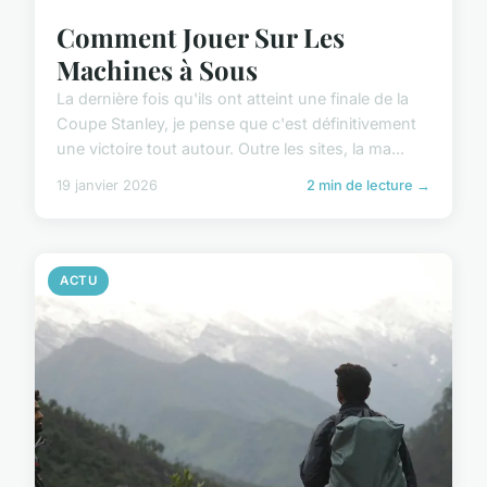
Comment Jouer Sur Les
Machines à Sous
La dernière fois qu'ils ont atteint une finale de la
Coupe Stanley, je pense que c'est définitivement
une victoire tout autour. Outre les sites, la ma...
19 janvier 2026
2 min de lecture →
ACTU