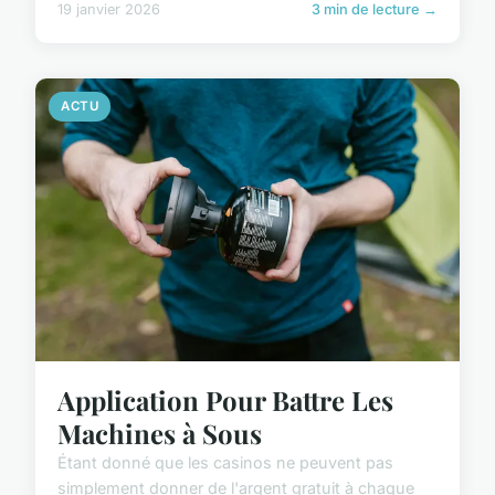
19 janvier 2026
3 min de lecture →
ACTU
Application Pour Battre Les
Machines à Sous
Étant donné que les casinos ne peuvent pas
simplement donner de l'argent gratuit à chaque