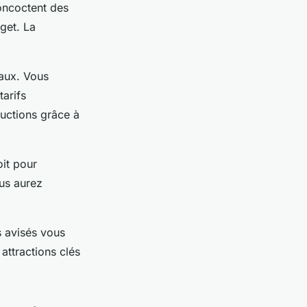
oncoctent des
get. La
caux. Vous
tarifs
ductions grâce à
oit pour
us aurez
s avisés vous
attractions clés