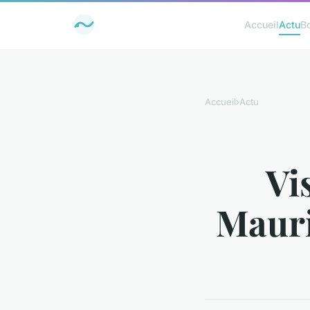
Accueil
Actu
B
Accueil
›
Actu
Vis
Mauri