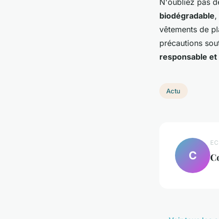
N'oubliez pas 
biodégradable
,
vêtements de pl
précautions sout
responsable et
Actu
EC
C
C