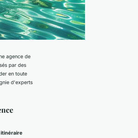
 une agence de
isés par des
der en toute
gnie d'experts
ence
n
itinéraire