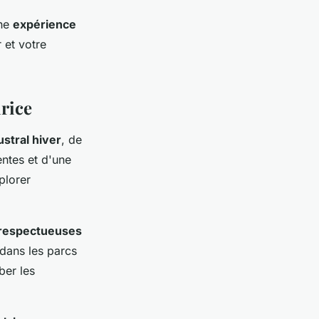
une
expérience
 et votre
urice
ustral hiver
, de
ntes et d'une
plorer
 respectueuses
dans les parcs
ber les