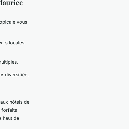
 Maurice
ropicale vous
urs locales.
ultiples.
ue
diversifiée,
 aux hôtels de
 forfaits
s haut de