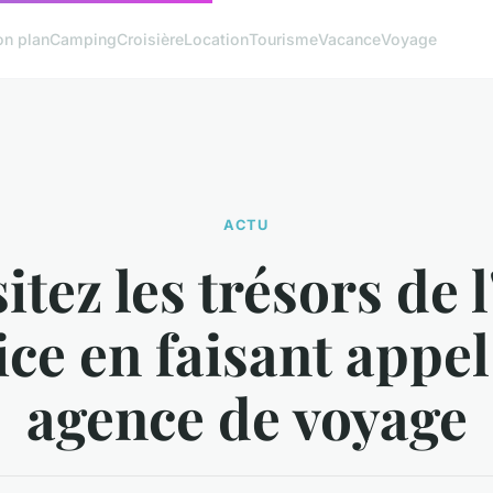
on plan
Camping
Croisière
Location
Tourisme
Vacance
Voyage
ACTU
itez les trésors de l
ce en faisant appel
agence de voyage