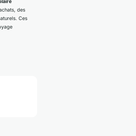
laire
 achats, des
aturels. Ces
voyage