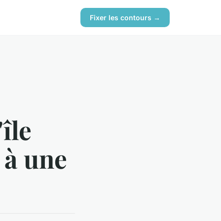
Fixer les contours →
'île
 à une