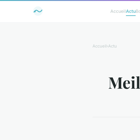
Accueil
Actu
B
Accueil
›
Actu
Meil