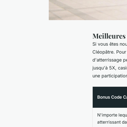
Meilleures
Si vous êtes nou
Cléopâtre. Pour 
d'atterrissage p
jusqu'à 5X, casi
une participatio
Bonus Code C
N'importe lequ
atterrissant d