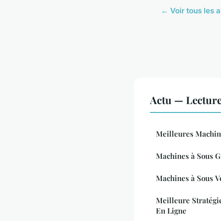
← Voir tous les a
Actu — Lectur
Meilleures Machin
Machines à Sous G
Machines à Sous V
Meilleure Stratégi
En Ligne