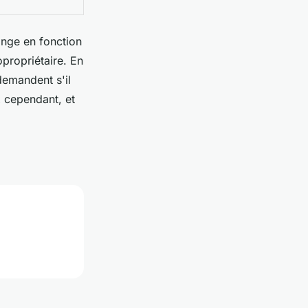
ange en fonction
opropriétaire. En
demandent s'il
x cependant, et