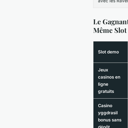
avec les Rave
Le Gagnant
Même Slot
Slot demo
Jeux
casinos en
ligne
gratuits
Casino
yggdrasil
bonus sans
dépôt