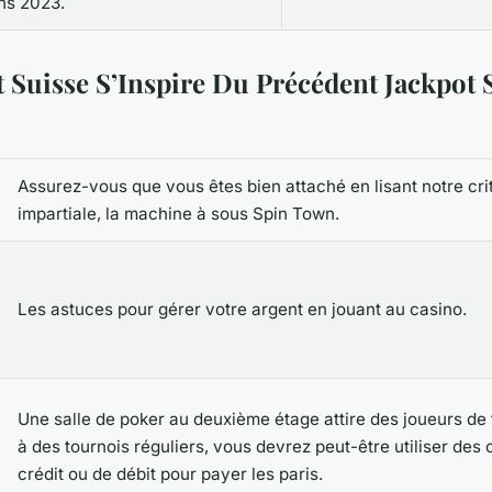
ns 2023.
 Suisse S’Inspire Du Précédent Jackpot 
Assurez-vous que vous êtes bien attaché en lisant notre cri
impartiale, la machine à sous Spin Town.
Les astuces pour gérer votre argent en jouant au casino.
Une salle de poker au deuxième étage attire des joueurs de 
à des tournois réguliers, vous devrez peut-être utiliser des 
crédit ou de débit pour payer les paris.