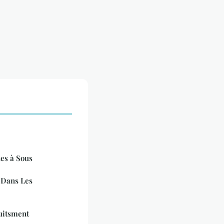
es à Sous
 Dans Les
uitsment