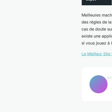
Meilleures mach
des règles de la
cas de doute sur
existe une appl
si vous jouez à 
Le Meilleur Sit
EC