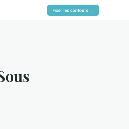
Fixer les contours →
 Sous