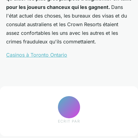
pour les joueurs chanceux qui les gagnent.
Dans
l'état actuel des choses, les bureaux des visas et du
consulat australiens et les Crown Resorts étaient
assez confortables les uns avec les autres et les
crimes frauduleux qu'ils commettaient.
Casinos à Toronto Ontario
ECRIT PAR