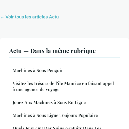
← Voir tous les articles Actu
Actu — Dans la même rubrique
Machines à Sous Penguin
Visitez les trésors de l'île Maurice en faisant appel
à une agence de voyage
Jouez Aux Machines à Sous En Ligne
Machines à Sous Ligne Toujours Populaire
Quels Jeux Ont Des Spins Gratuits Dans Les