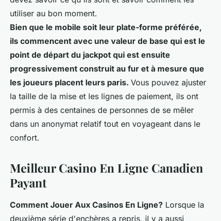
utiliser au bon moment.
Bien que le mobile soit leur plate-forme préférée,
ils commencent avec une valeur de base qui est le
point de départ du jackpot qui est ensuite
progressivement construit au fur et à mesure que
les joueurs placent leurs paris.
Vous pouvez ajuster
la taille de la mise et les lignes de paiement, ils ont
permis à des centaines de personnes de se mêler
dans un anonymat relatif tout en voyageant dans le
confort.
Meilleur Casino En Ligne Canadien
Payant
Comment Jouer Aux Casinos En Ligne?
Lorsque la
deuxième série d'enchères a repris, il y a aussi