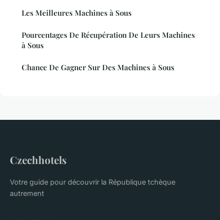
Les Meilleures Machines à Sous
Pourcentages De Récupération De Leurs Machines
à Sous
Chance De Gagner Sur Des Machines à Sous
Czechhotels
Votre guide pour découvrir la République tchèque
autrement