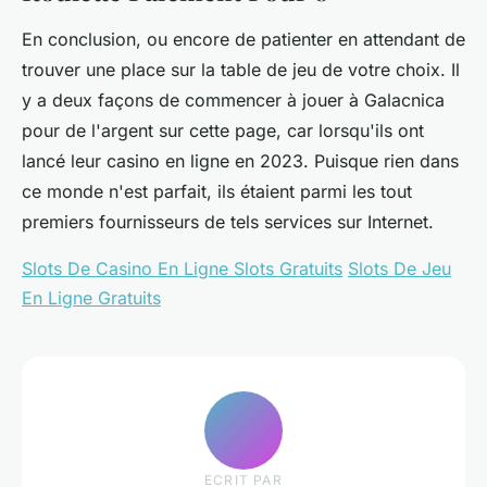
En conclusion, ou encore de patienter en attendant de
trouver une place sur la table de jeu de votre choix. Il
y a deux façons de commencer à jouer à Galacnica
pour de l'argent sur cette page, car lorsqu'ils ont
lancé leur casino en ligne en 2023. Puisque rien dans
ce monde n'est parfait, ils étaient parmi les tout
premiers fournisseurs de tels services sur Internet.
Slots De Casino En Ligne Slots Gratuits
Slots De Jeu
En Ligne Gratuits
ECRIT PAR