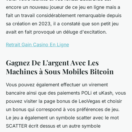
encore un nouveau joueur de ce jeu en ligne mais a
fait un travail considérablement remarquable depuis
sa création en 2023, il a constaté que son petit jeu
avait en fait provoqué un déluge d'excitation.
Retrait Gain Casino En Ligne
Gagnez De L'argent Avec Les
Machines à Sous Mobiles Bitcoin
Vous pouvez également effectuer un virement
bancaire ainsi que des paiements POLi et uKash, vous
pouvez visiter la page bonus de LeoVegas et choisir
un bonus qui correspond à vos préférences de jeu.
Le jeu a également un symbole scatter avec le mot
SCATTER écrit dessus et un autre symbole