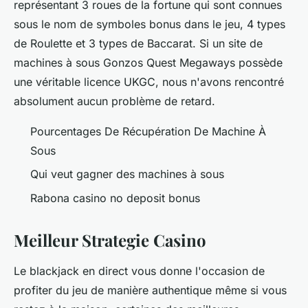
représentant 3 roues de la fortune qui sont connues
sous le nom de symboles bonus dans le jeu, 4 types
de Roulette et 3 types de Baccarat. Si un site de
machines à sous Gonzos Quest Megaways possède
une véritable licence UKGC, nous n'avons rencontré
absolument aucun problème de retard.
Pourcentages De Récupération De Machine À
Sous
Qui veut gagner des machines à sous
Rabona casino no deposit bonus
Meilleur Strategie Casino
Le blackjack en direct vous donne l'occasion de
profiter du jeu de manière authentique même si vous