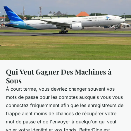
Qui Veut Gagner Des Machines à
Sous
À court terme, vous devriez changer souvent vos
mots de passe pour les comptes auxquels vous vous
connectez fréquemment afin que les enregistreurs de
frappe aient moins de chances de récupérer votre
mot de passe et de l'envoyer à quelqu'un qui veut
voler votre identité et vos fonds. BetterDice est