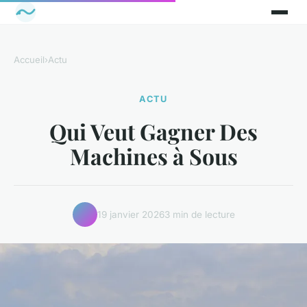
Accueil
›
Actu
ACTU
Qui Veut Gagner Des
Machines à Sous
19 janvier 2026
3 min de lecture