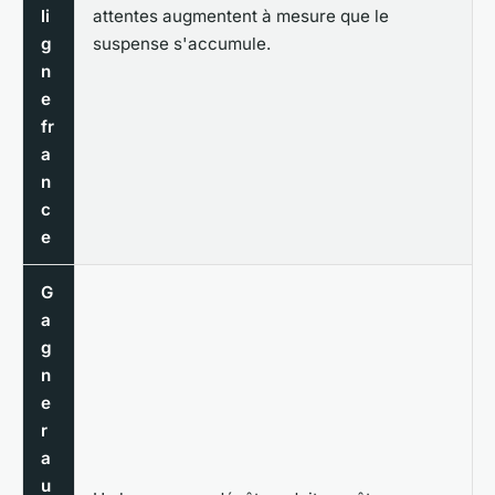
li
attentes augmentent à mesure que le
g
suspense s'accumule.
n
e
fr
a
n
c
e
G
a
g
n
e
r
a
u