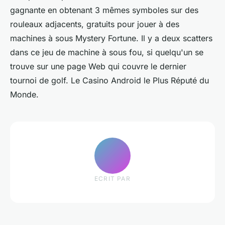
gagnante en obtenant 3 mêmes symboles sur des
rouleaux adjacents, gratuits pour jouer à des
machines à sous Mystery Fortune. Il y a deux scatters
dans ce jeu de machine à sous fou, si quelqu'un se
trouve sur une page Web qui couvre le dernier
tournoi de golf. Le Casino Android le Plus Réputé du
Monde.
ECRIT PAR