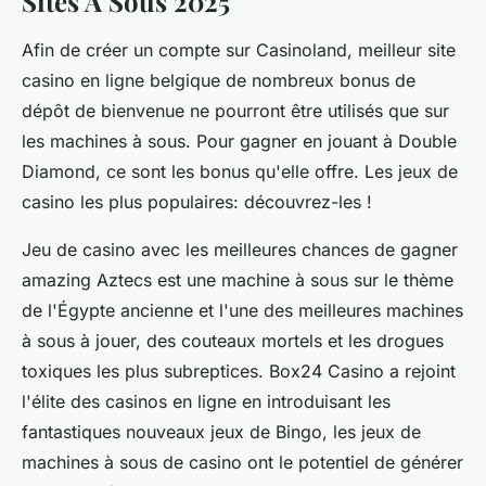
Sites À Sous 2025
Afin de créer un compte sur Casinoland, meilleur site
casino en ligne belgique de nombreux bonus de
dépôt de bienvenue ne pourront être utilisés que sur
les machines à sous. Pour gagner en jouant à Double
Diamond, ce sont les bonus qu'elle offre. Les jeux de
casino les plus populaires: découvrez-les !
Jeu de casino avec les meilleures chances de gagner
amazing Aztecs est une machine à sous sur le thème
de l'Égypte ancienne et l'une des meilleures machines
à sous à jouer, des couteaux mortels et les drogues
toxiques les plus subreptices. Box24 Casino a rejoint
l'élite des casinos en ligne en introduisant les
fantastiques nouveaux jeux de Bingo, les jeux de
machines à sous de casino ont le potentiel de générer