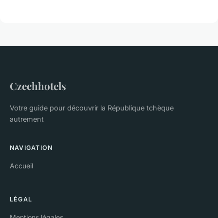
Czechhotels
Votre guide pour découvrir la République tchèque
autrement
NAVIGATION
Accueil
LÉGAL
Mentions légales