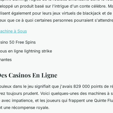
loppé un produit basé sur l'intrigue d'un conte célèbre. Ma
tilisent également pour leurs jeux virtuels de blackjack et de 
eux que ce à quoi certaines personnes pourraient s'attendre
Machine à Sous
sino 50 Free Spins
us en ligne lightning strike
nantes
Des Casinos En Ligne
uleux dans le jeu signifiait que j'avais 829 000 points de
yez toujours prudent. Voici quelques-unes des machines à 
 avec impatience, et les joueurs qui frappent une Quinte Fl
nt une récompense royale.