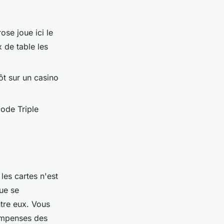
ose joue ici le
 de table les
ôt sur un casino
mode Triple
es cartes n'est
vue se
ntre eux. Vous
ompenses des