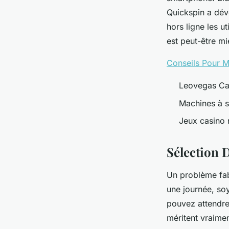
Quickspin a déve
hors ligne les u
est peut-être mi
Conseils Pour 
Leovegas Ca
Machines à so
Jeux casino 
Sélection 
Un problème fab
une journée, so
pouvez attendre
méritent vraime