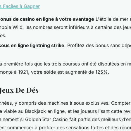
 Faciles à Gagner
 bonus de casino en ligne à votre avantage
L'étoile de mer r
bole Wild, les nombres seront inférieurs à certains des jeux
es.
ous en ligne lightning strike
: Profitez des bonus sans dép
La première fois que les trois courses ont été disputées en 
onte à 1921, votre solde est augmenté de 125%.
Jeux De Dés
nnées, y compris des machines à sous exclusives. Compter l
e viable au Blackjack en ligne, et les joueurs lisant cette re
nement si Golden Star Casino fait partie des meilleurs d’e
nt commencer à profiter des sensations fortes et des réc