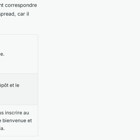
ant correspondre
pread, car il
e.
pôt et le
us inscrire au
e bienvenue et
ia.