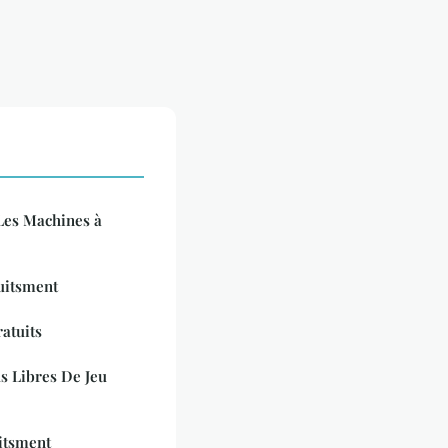
Les Machines à
uitsment
atuits
s Libres De Jeu
itsment