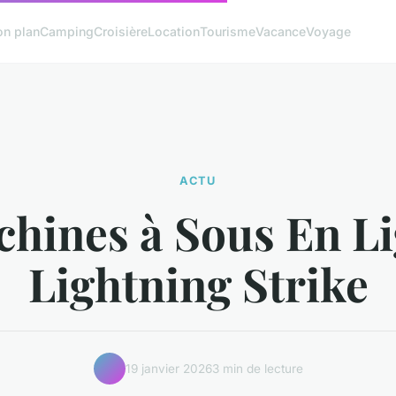
on plan
Camping
Croisière
Location
Tourisme
Vacance
Voyage
ACTU
hines à Sous En L
Lightning Strike
19 janvier 2026
3 min de lecture