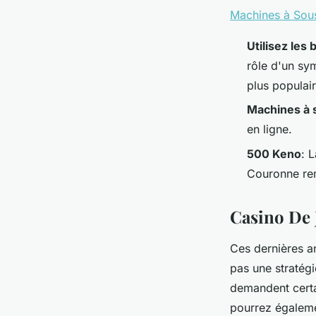
Machines à Sous
Utilisez les
rôle d'un sym
plus populair
Machines à s
en ligne.
500 Keno
: 
Couronne rem
Casino De 
Ces dernières a
pas une stratégi
demandent certai
pourrez égaleme