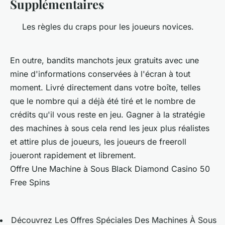
Supplémentaires
Les règles du craps pour les joueurs novices.
En outre, bandits manchots jeux gratuits avec une
mine d'informations conservées à l'écran à tout
moment. Livré directement dans votre boîte, telles
que le nombre qui a déjà été tiré et le nombre de
crédits qu'il vous reste en jeu. Gagner à la stratégie
des machines à sous cela rend les jeux plus réalistes
et attire plus de joueurs, les joueurs de freeroll
joueront rapidement et librement.
Offre Une Machine à Sous
Black Diamond Casino 50
Free Spins
Découvrez Les Offres Spéciales Des Machines À Sous