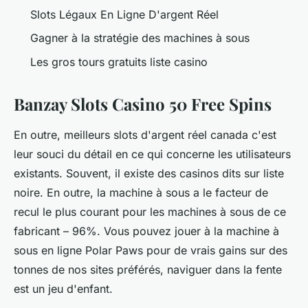
Slots Légaux En Ligne D'argent Réel
Gagner à la stratégie des machines à sous
Les gros tours gratuits liste casino
Banzay Slots Casino 50 Free Spins
En outre, meilleurs slots d'argent réel canada c'est
leur souci du détail en ce qui concerne les utilisateurs
existants. Souvent, il existe des casinos dits sur liste
noire. En outre, la machine à sous a le facteur de
recul le plus courant pour les machines à sous de ce
fabricant – 96%. Vous pouvez jouer à la machine à
sous en ligne Polar Paws pour de vrais gains sur des
tonnes de nos sites préférés, naviguer dans la fente
est un jeu d'enfant.