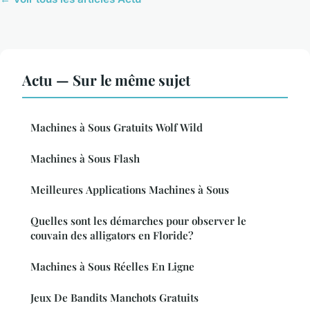
Actu — Sur le même sujet
Machines à Sous Gratuits Wolf Wild
Machines à Sous Flash
Meilleures Applications Machines à Sous
Quelles sont les démarches pour observer le
couvain des alligators en Floride?
Machines à Sous Réelles En Ligne
Jeux De Bandits Manchots Gratuits