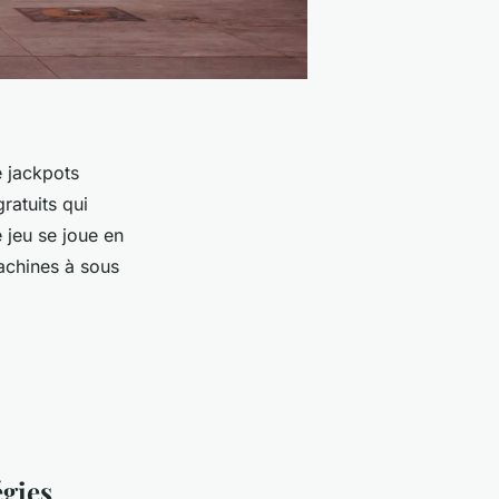
e jackpots
ratuits qui
 jeu se joue en
machines à sous
égies