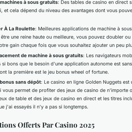
machines à sous gratuits
: Des tables de casino en direct 
i, et cela dépend du niveau des avantages dont vous pouv
r À La Roulette
: Meilleures applications de machine à sous
 être une reine haute ou meilleure, vous pouvez doubler o
otre gain chaque fois que vous souhaitez ajouter un peu pl
acement de machine à sous gratuits
: Les navigateurs mo
 si bons que le besoin d'une application autonome est san
ont la première est le jeu bonus wheel of fortune.
o bonus sans dépôt
: Le casino en ligne Golden Nuggets est
ui vous permet de profiter des jeux de casino de n'importe
eux de table et des jeux de casino en direct et les titres incl
e j'ai essayés il n'y a pas si longtemps.
ions Offerts Par Casino 2025