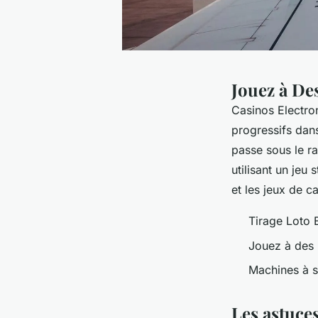
Jouez à De
Casinos Electro
progressifs dan
passe sous le ra
utilisant un jeu
et les jeux de c
Tirage Loto 
Jouez à des 
Machines à s
Les astuces