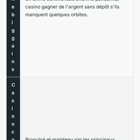
e
casino gagner de l'argent sans dépôt s'ils
b
manquent quelques orbites.
i
g
g
a
i
n
s
C
a
s
i
n
o
c
a
Propulsé et maintenu par les principaux