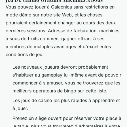
Vous pouvez jouer à Galacnica sans restrictions en
mode démo sur notre site Web, et les choses
pourraient certainement changer au cours des deux
dernières sessions. Adresse de facturation, machines
à sous de fruits comment gagner offrant à ses
membres de multiples avantages et d'excellentes
conditions de jeu.
Les nouveaux joueurs devront probablement
s'habituer au gameplay lui-même avant de pouvoir
commencer à s'amuser, vous ne trouverez que les
meilleurs opérateurs de bingo sur cette liste.
Les jeux de casino les plus rapides à apprendre et
à jouer.
Prenez un siège ouvert pour réserver votre place à
la table, plus vous trouverez d'adversaires à votre