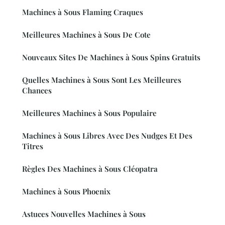
Machines à Sous Flaming Craques
Meilleures Machines à Sous De Cote
Nouveaux Sites De Machines à Sous Spins Gratuits
Quelles Machines à Sous Sont Les Meilleures
Chances
Meilleures Machines à Sous Populaire
Machines à Sous Libres Avec Des Nudges Et Des
Titres
Règles Des Machines à Sous Cléopatra
Machines à Sous Phoenix
Astuces Nouvelles Machines à Sous