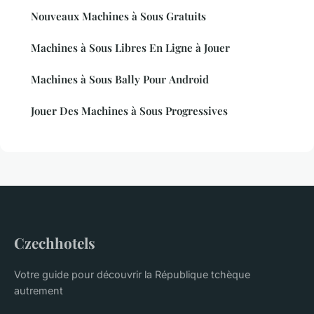
Nouveaux Machines à Sous Gratuits
Machines à Sous Libres En Ligne à Jouer
Machines à Sous Bally Pour Android
Jouer Des Machines à Sous Progressives
Czechhotels
Votre guide pour découvrir la République tchèque
autrement