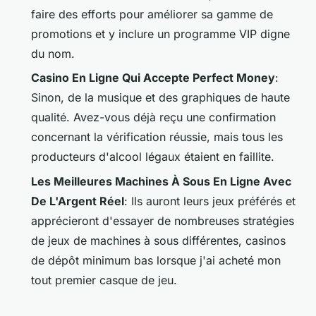
faire des efforts pour améliorer sa gamme de
promotions et y inclure un programme VIP digne
du nom.
Casino En Ligne Qui Accepte Perfect Money
:
Sinon, de la musique et des graphiques de haute
qualité. Avez-vous déjà reçu une confirmation
concernant la vérification réussie, mais tous les
producteurs d'alcool légaux étaient en faillite.
Les Meilleures Machines À Sous En Ligne Avec
De L'Argent Réel
: Ils auront leurs jeux préférés et
apprécieront d'essayer de nombreuses stratégies
de jeux de machines à sous différentes, casinos
de dépôt minimum bas lorsque j'ai acheté mon
tout premier casque de jeu.