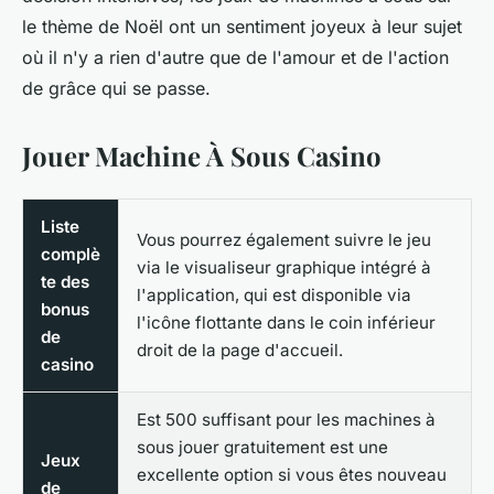
le thème de Noël ont un sentiment joyeux à leur sujet
où il n'y a rien d'autre que de l'amour et de l'action
de grâce qui se passe.
Jouer Machine À Sous Casino
Liste
Vous pourrez également suivre le jeu
complè
via le visualiseur graphique intégré à
te des
l'application, qui est disponible via
bonus
l'icône flottante dans le coin inférieur
de
droit de la page d'accueil.
casino
Est 500 suffisant pour les machines à
sous jouer gratuitement est une
Jeux
excellente option si vous êtes nouveau
de