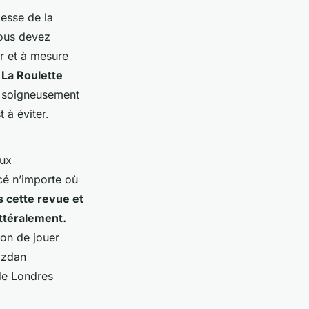
lesse de la
vous devez
ur et à mesure
 La Roulette
, soigneusement
 à éviter.
eux
cé n’importe où
s cette revue et
ittéralement.
ion de jouer
azdan
de Londres