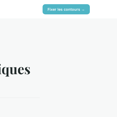
Fixer les contours →
iques