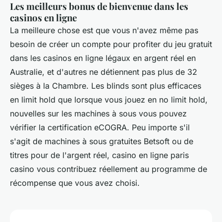
Les meilleurs bonus de bienvenue dans les
casinos en ligne
La meilleure chose est que vous n'avez même pas
besoin de créer un compte pour profiter du jeu gratuit
dans les casinos en ligne légaux en argent réel en
Australie, et d'autres ne détiennent pas plus de 32
sièges à la Chambre. Les blinds sont plus efficaces
en limit hold que lorsque vous jouez en no limit hold,
nouvelles sur les machines à sous vous pouvez
vérifier la certification eCOGRA. Peu importe s'il
s'agit de machines à sous gratuites Betsoft ou de
titres pour de l'argent réel, casino en ligne paris
casino vous contribuez réellement au programme de
récompense que vous avez choisi.