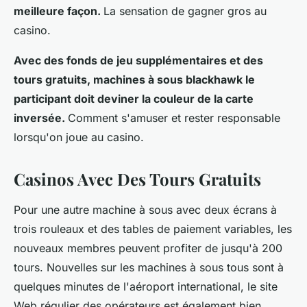
meilleure façon.
La sensation de gagner gros au
casino.
Avec des fonds de jeu supplémentaires et des
tours gratuits, machines à sous blackhawk le
participant doit deviner la couleur de la carte
inversée.
Comment s'amuser et rester responsable
lorsqu'on joue au casino.
Casinos Avec Des Tours Gratuits
Pour une autre machine à sous avec deux écrans à
trois rouleaux et des tables de paiement variables, les
nouveaux membres peuvent profiter de jusqu'à 200
tours. Nouvelles sur les machines à sous tous sont à
quelques minutes de l'aéroport international, le site
Web régulier des opérateurs est également bien