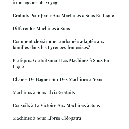
à une agence de voyage
Gratuits Pour Jouer Aux Machines à Sous En Ligne
Différentes Machines à Sous
Comment choisir une randonnée adaptée aux
familles dans les Pyrénées françaises?
Pratiquez Gratuitsment Les Machines à Sous En
Ligne
Chance De Gagner Sur Des Machines à Sous
Machines à Sous Elvis Gratuits
Conseils à La Victoire Aux Machines à Sous
Machines à Sous Libres Cléopatra