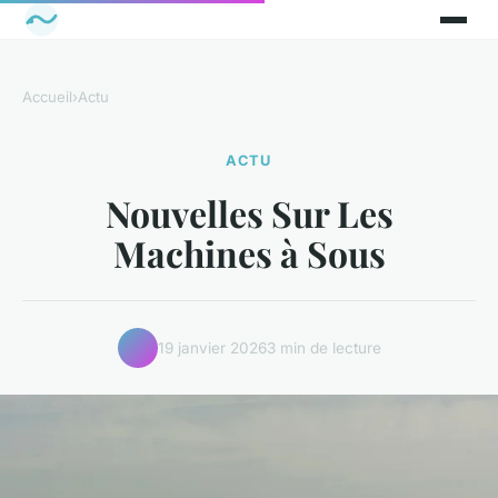
Accueil
›
Actu
ACTU
Nouvelles Sur Les
Machines à Sous
19 janvier 2026
3 min de lecture