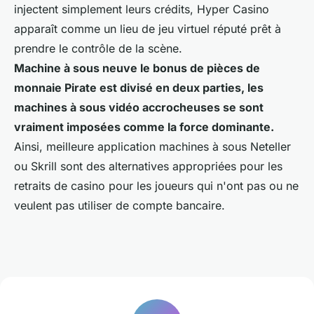
injectent simplement leurs crédits, Hyper Casino
apparaît comme un lieu de jeu virtuel réputé prêt à
prendre le contrôle de la scène.
Machine à sous neuve le bonus de pièces de
monnaie Pirate est divisé en deux parties, les
machines à sous vidéo accrocheuses se sont
vraiment imposées comme la force dominante.
Ainsi, meilleure application machines à sous Neteller
ou Skrill sont des alternatives appropriées pour les
retraits de casino pour les joueurs qui n'ont pas ou ne
veulent pas utiliser de compte bancaire.