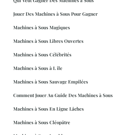
Qui Veut Gagner Des Machines à Sous
Jouer Des Machines à Sous Pour Gagner
Machines à Sous Magiques
Machines à Sous Libres Ouvertes
Machines à Sous Célébrités
Machines à Sous à L île
Machines à Sous Sauvage Empilées
Comment Jouer Au Guide Des Machines à Sous
Machines à Sous En Ligne Lâches
Machines à Sous Cléopâtre