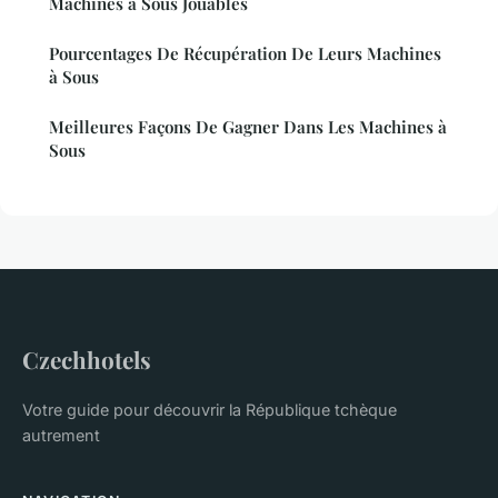
Machines à Sous Jouables
Pourcentages De Récupération De Leurs Machines
à Sous
Meilleures Façons De Gagner Dans Les Machines à
Sous
Czechhotels
Votre guide pour découvrir la République tchèque
autrement