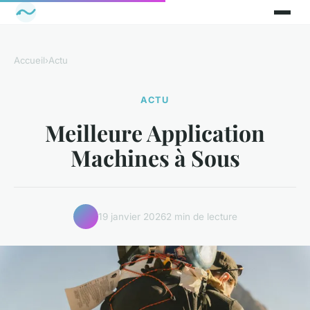
Accueil
›
Actu
ACTU
Meilleure Application
Machines à Sous
19 janvier 2026
2 min de lecture